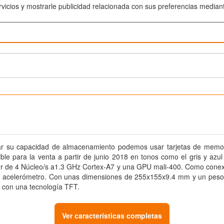
rvicios y mostrarle publicidad relacionada con sus preferencias median
tar su capacidad de almacenamiento podemos usar tarjetas de memo
sponible para la venta a partir de junio 2018 en tonos como el gris y
or de 4
Núcleo/​s
a1.3
GHz
Cortex-A7 y una GPU mali-400. Como conexi
iene acelerómetro. Con unas dimensiones de 255x155x9.4
mm
y un pes
a, con una tecnología TFT.
Ver características completas