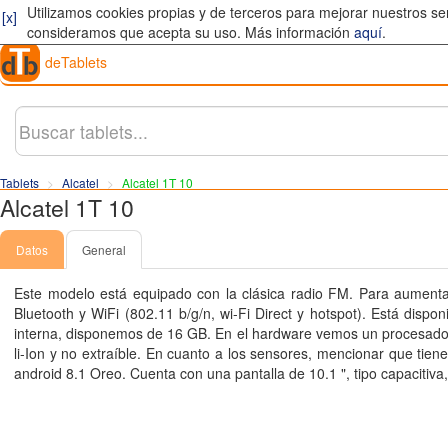
Utilizamos cookies propias y de terceros para mejorar nuestros se
[x]
consideramos que acepta su uso. Más información
aquí
.
deTablets
Tablets
Alcatel
Alcatel 1T 10
Alcatel 1T 10
Datos
General
Este modelo está equipado con la clásica radio FM. Para aumen
Bluetooth y WiFi (802.11 b/​g/​n, wi-Fi Direct y hotspot). Está di
interna, disponemos de 16
GB
. En el hardware vemos un procesad
li-Ion y no extraíble. En cuanto a los sensores, mencionar que t
android 8.1 Oreo. Cuenta con una pantalla de 10.1
"
, tipo capacitiv